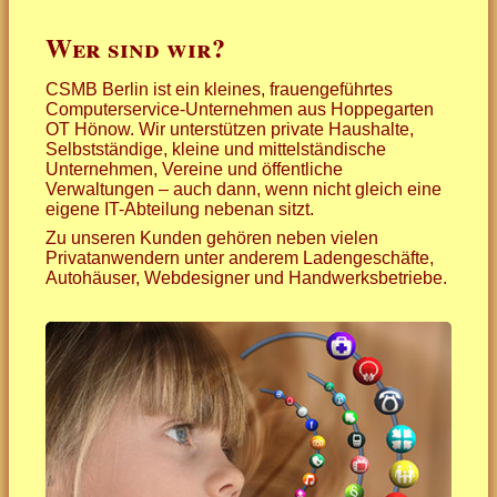
Wer sind wir?
Qualifikationen
... für mehr Computersicherhe
CSMB Berlin ist ein kleines, frauengeführtes
Kundenmeinungen
... für Ihr Netzwerk
Computerservice-Unternehmen aus Hoppegarten
OT Hönow. Wir unterstützen private Haushalte,
Preise
... für schnelles Internet
Selbstständige, kleine und mittelständische
Unternehmen, Vereine und öffentliche
Verwaltungen – auch dann, wenn nicht gleich eine
Kontakt
... für Ihr Schätzchen
eigene IT-Abteilung nebenan sitzt.
Zu unseren Kunden gehören neben vielen
... für Büro und Homeoffice
Privatanwendern unter anderem Ladengeschäfte,
Autohäuser, Webdesigner und Handwerksbetriebe.