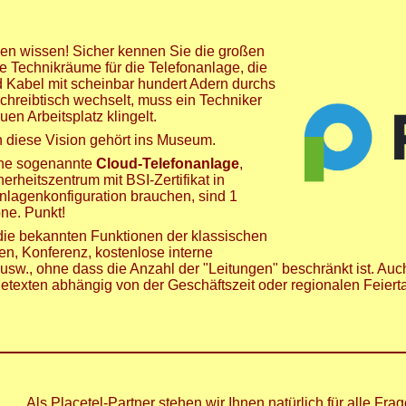
gen wissen! Sicher kennen Sie die großen
 Technikräume für die Telefonanlage, die
 Kabel mit scheinbar hundert Adern durchs
chreibtisch wechselt, muss ein Techniker
en Arbeitsplatz klingelt.
nn diese Vision gehört ins Museum.
 eine sogenannte
Cloud-Telefonanlage
,
rheitszentrum mit BSI-Zertifikat in
Anlagenkonfiguration brauchen, sind 1
ne. Punkt!
h die bekannten Funktionen der klassischen
en, Konferenz, kostenlose interne
usw., ohne dass die Anzahl der "Leitungen" beschränkt ist. Auc
agetexten abhängig von der Geschäftszeit oder regionalen Feier
Als Placetel-Partner stehen wir Ihnen natürlich für alle Frag