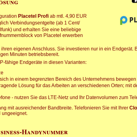
lösung
iguration
Placetel Profi
ab mtl. 4,90 EUR
lich Verbindungsentgelte (ab 1 Cent/
funk) und erhalten Sie eine beliebige
ufnummernblock von Placetel erwerben
hren eigenen Anschluss. Sie investieren nur in ein Endgerät. 
en Minuten betriebsbereit.
IP-fähige Endgeräte in diesen Varianten:
ze
die sich in einem begrenzten Bereich des Unternehmens bewege
rragende Lösung für das Arbeiten an verschiedenen Orten; mit
lefone - nutzen Sie das LTE-Netz und Ihr Datenvolumen zum Tel
ng mit ausreichender Bandbreite. Telefonieren Sie mit Ihrer
Cl
l ungeeignet.
Business-Handynummer