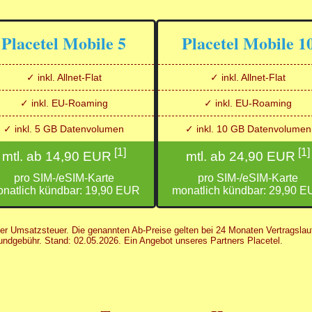
Placetel Mobile 5
Placetel Mobile 1
✓ inkl. Allnet-Flat
✓ inkl. Allnet-Flat
✓ inkl. EU-Roaming
✓ inkl. EU-Roaming
✓ inkl. 5 GB Datenvolumen
✓ inkl. 10 GB Datenvolumen
[1]
[1]
mtl. ab 14,90 EUR
mtl. ab 24,90 EUR
pro SIM-/eSIM-Karte
pro SIM-/eSIM-Karte
natlich kündbar: 19,90 EUR
monatlich kündbar: 29,90 
her Umsatzsteuer. Die genannten Ab-Preise gelten bei 24 Monaten Vertragslauf
Grundgebühr. Stand: 02.05.2026. Ein Angebot unseres Partners Placetel.