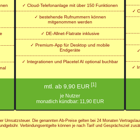
onen
✓ Cloud-Telefonanlage mit über 150 Funktionen
✓ C
✓ bestehende Rufnummern können
mitgenommen werden
he
✓ DE-Allnet-Flatrate inklusive
✓ Premium-App für Desktop und mobile
Endgeräte
✓
✓ Integrationen und Placetel AI optional buchbar
✓ In
nal
[1]
mtl. ab 9,90 EUR
je Nutzer
monatlich kündbar: 11,90 EUR
her Umsatzsteuer. Die genannten Ab-Preise gelten bei 24 Monaten Vertragslauf
Grundgebühr. Verbindungsentgelte können je nach Tarif und Gesprächsziel zusä