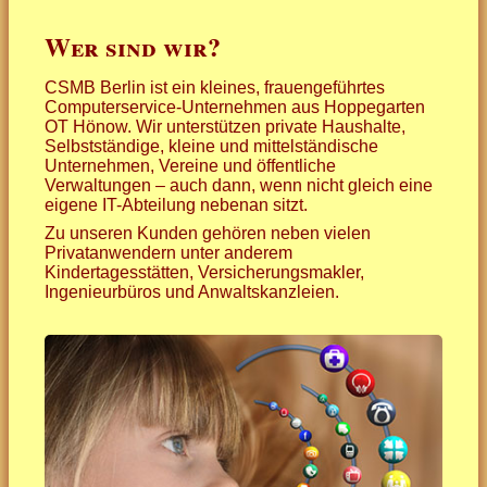
Wer sind wir?
Qualifikationen
... für mehr Computersicherhe
CSMB Berlin ist ein kleines, frauengeführtes
Kundenmeinungen
... für Ihr Netzwerk
Computerservice-Unternehmen aus Hoppegarten
OT Hönow. Wir unterstützen private Haushalte,
Preise
... für schnelles Internet
Selbstständige, kleine und mittelständische
Unternehmen, Vereine und öffentliche
Verwaltungen – auch dann, wenn nicht gleich eine
Kontakt
... für Ihr Schätzchen
eigene IT-Abteilung nebenan sitzt.
Zu unseren Kunden gehören neben vielen
... für Büro und Homeoffice
Privatanwendern unter anderem
Kindertagesstätten, Versicherungsmakler,
Ingenieurbüros und Anwaltskanzleien.