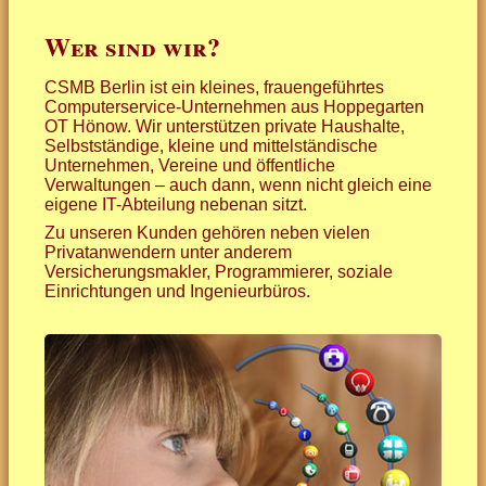
Wer sind wir?
Qualifikationen
... für mehr Computersicherhe
CSMB Berlin ist ein kleines, frauengeführtes
Kundenmeinungen
... für Ihr Netzwerk
Computerservice-Unternehmen aus Hoppegarten
OT Hönow. Wir unterstützen private Haushalte,
Preise
... für schnelles Internet
Selbstständige, kleine und mittelständische
Unternehmen, Vereine und öffentliche
Verwaltungen – auch dann, wenn nicht gleich eine
Kontakt
... für Ihr Schätzchen
eigene IT-Abteilung nebenan sitzt.
Zu unseren Kunden gehören neben vielen
... für Büro und Homeoffice
Privatanwendern unter anderem
Versicherungsmakler, Programmierer, soziale
Einrichtungen und Ingenieurbüros.