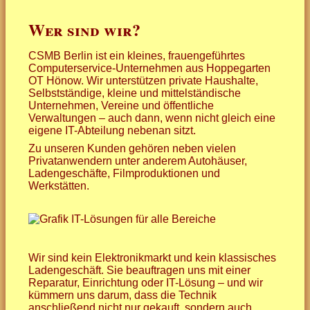
Wer sind wir?
Qualifikationen
... für mehr Computersicherhe
CSMB Berlin ist ein kleines, frauengeführtes
Kundenmeinungen
... für Ihr Netzwerk
Computerservice-Unternehmen aus Hoppegarten
OT Hönow. Wir unterstützen private Haushalte,
Preise
... für schnelles Internet
Selbstständige, kleine und mittelständische
Unternehmen, Vereine und öffentliche
Verwaltungen – auch dann, wenn nicht gleich eine
Kontakt
... für Ihr Schätzchen
eigene IT-Abteilung nebenan sitzt.
Zu unseren Kunden gehören neben vielen
... für Büro und Homeoffice
Privatanwendern unter anderem Autohäuser,
Ladengeschäfte, Filmproduktionen und
Werkstätten.
Wir sind kein Elektronikmarkt und kein klassisches
Ladengeschäft. Sie beauftragen uns mit einer
Reparatur, Einrichtung oder IT-Lösung – und wir
kümmern uns darum, dass die Technik
anschließend nicht nur gekauft, sondern auch